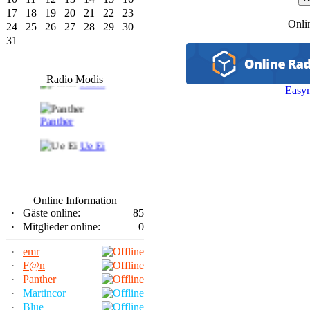
17
18
19
20
21
22
23
Onli
24
25
26
27
28
29
30
31
F@n
Radio Modis
Frank
Easy
Panther
Ue Ei
Online Information
·
Gäste online:
85
·
Mitglieder online:
0
·
emr
·
F@n
·
Panther
·
Martincor
·
Blue