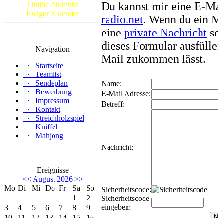
Du kannst mir eine E-Ma
Online Atomuhr
Ewiger Kalender
radio.net
. Wenn du ein M
eine
private Nachricht
se
dieses Formular ausfülle
Navigation
Mail zukommen lässt.
·
Startseite
·
Teamlist
·
Sendeplan
Name:
·
Bewerbung
E-Mail Adresse:
·
Impressum
Betreff:
·
Kontakt
·
Streichholzspiel
·
Kniffel
·
Mahjong
Nachricht:
Ereignisse
<<
August 2026
>>
Mo
Di
Mi
Do
Fr
Sa
So
Sicherheitscode:
1
2
Sicherheitscode
eingeben:
3
4
5
6
7
8
9
10
11
12
13
14
15
16