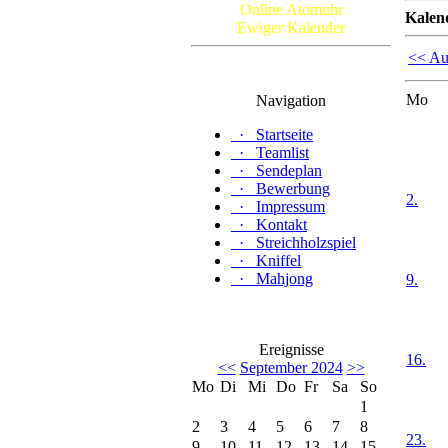
Online Atomuhr
Kalen
Ewiger Kalender
<< Au
Mo
Navigation
·
Startseite
·
Teamlist
·
Sendeplan
·
Bewerbung
2.
·
Impressum
·
Kontakt
·
Streichholzspiel
·
Kniffel
·
Mahjong
9.
Ereignisse
16.
<<
September 2024
>>
Mo
Di
Mi
Do
Fr
Sa
So
1
2
3
4
5
6
7
8
23.
9
10
11
12
13
14
15