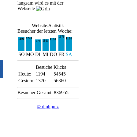
langsam wird es mit der
Webseite
Website-Statistik
Besucher der letzten Woche:
1370
1224
1194
1191
1134
1011
978
SO
MO
DI
MI
DO
FR
SA
Besuche
Klicks
Heute:
1194
54545
Gestern:
1370
56360
Besucher Gesamt: 836955
© diphputz