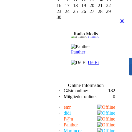
16
17
18
19
20
21
22
23
24
25
26
27
28
29
30
30.
F@n
Radio Modis
Frank
Panther
Ue Ei
Online Information
·
Gäste online:
182
·
Mitglieder online:
0
·
emr
·
didi
·
F@n
·
Panther
·
Martincor