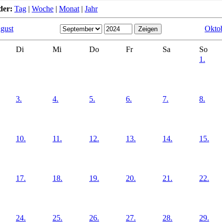
der:
Tag
|
Woche
|
Monat
|
Jahr
gust
Okto
Di
Mi
Do
Fr
Sa
So
1.
3.
4.
5.
6.
7.
8.
10.
11.
12.
13.
14.
15.
17.
18.
19.
20.
21.
22.
24.
25.
26.
27.
28.
29.