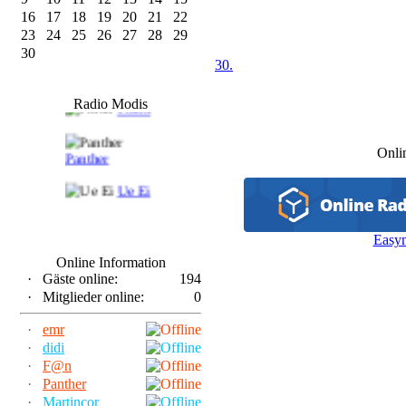
16
17
18
19
20
21
22
23
24
25
26
27
28
29
30
30.
F@n
Radio Modis
Frank
Onli
Panther
Ue Ei
Easy
Online Information
·
Gäste online:
194
·
Mitglieder online:
0
·
emr
·
didi
·
F@n
·
Panther
·
Martincor