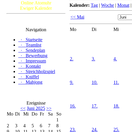
Online Atomuhr
Kalender:
Tag
|
Woche
|
Monat
Ewiger Kalender
<< Mai
Mo
Di
Mi
Navigation
·
Startseite
·
Teamlist
·
Sendeplan
·
Bewerbung
2.
3.
4.
·
Impressum
·
Kontakt
·
Streichholzspiel
·
Kniffel
·
Mahjong
9.
10.
11.
Ereignisse
16.
17.
18.
<<
Juni 2025
>>
Mo
Di
Mi
Do
Fr
Sa
So
1
2
3
4
5
6
7
8
23.
24.
25.
9
10
11
12
13
14
15