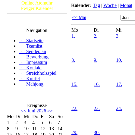
Online Atomuhr
Kalender:
Tag
|
Woche
|
Monat
Ewiger Kalender
<< Mai
Mo
Di
Mi
Navigation
1.
2.
3.
·
Startseite
·
Teamlist
·
Sendeplan
·
Bewerbung
8.
9.
10.
·
Impressum
·
Kontakt
·
Streichholzspiel
·
Kniffel
·
Mahjong
15.
16.
17.
Ereignisse
22.
23.
24.
<<
Juni 2026
>>
Mo
Di
Mi
Do
Fr
Sa
So
1
2
3
4
5
6
7
8
9
10
11
12
13
14
29.
30.
15
16
17
18
19
20
21