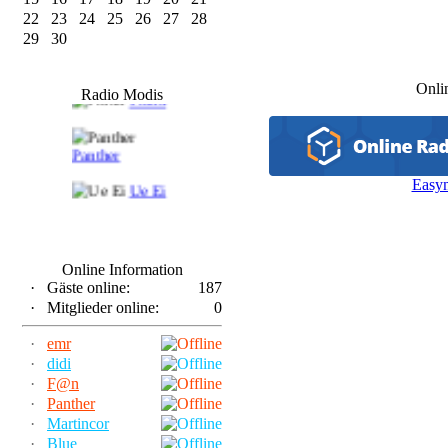
22
23
24
25
26
27
28
29
30
F@n
Onli
Radio Modis
Frank
Panther
Easy
Ue Ei
Online Information
·
Gäste online:
187
·
Mitglieder online:
0
·
emr
·
didi
·
F@n
·
Panther
·
Martincor
·
Blue