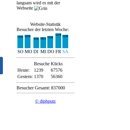
langsam wird es mit der
Webseite
Website-Statistik
Besucher der letzten Woche:
1370
1224
1239
1191
1134
1011
978
SO
MO
DI
MI
DO
FR
SA
Besuche
Klicks
Heute:
1239
67576
Gestern:
1370
56360
Besucher Gesamt: 837000
© diphputz