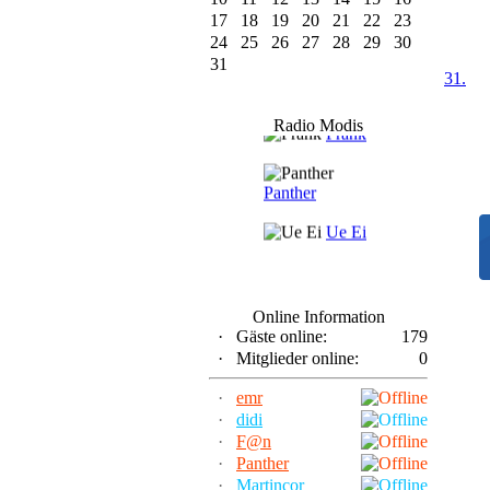
17
18
19
20
21
22
23
24
25
26
27
28
29
30
31
31.
F@n
Radio Modis
Frank
Panther
Ue Ei
Online Information
·
Gäste online:
179
·
Mitglieder online:
0
·
emr
·
didi
·
F@n
·
Panther
·
Martincor