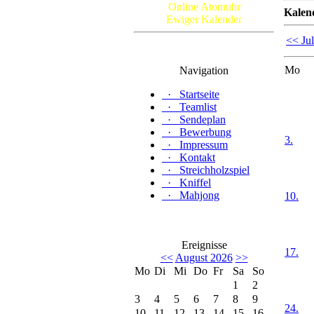
Online Atomuhr
Kalen
Ewiger Kalender
<< Jul
Mo
Navigation
·
Startseite
·
Teamlist
·
Sendeplan
·
Bewerbung
3.
·
Impressum
·
Kontakt
·
Streichholzspiel
·
Kniffel
·
Mahjong
10.
Ereignisse
17.
<<
August 2026
>>
Mo
Di
Mi
Do
Fr
Sa
So
1
2
3
4
5
6
7
8
9
24.
10
11
12
13
14
15
16