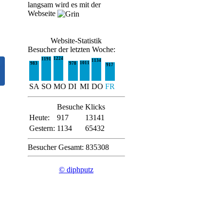
langsam wird es mit der
Webseite
Website-Statistik
Besucher der letzten Woche:
1224
1191
1134
1011
983
978
917
SA
SO
MO
DI
MI
DO
FR
Besuche
Klicks
Heute:
917
13141
Gestern:
1134
65432
Besucher Gesamt: 835308
© diphputz