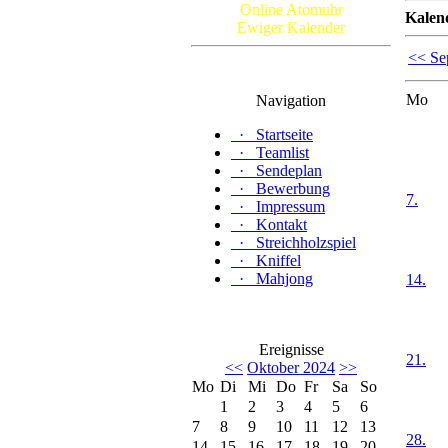
Online Atomuhr
Kalen
Ewiger Kalender
<< Se
Mo
Navigation
·
Startseite
·
Teamlist
·
Sendeplan
·
Bewerbung
7.
·
Impressum
·
Kontakt
·
Streichholzspiel
·
Kniffel
·
Mahjong
14.
Ereignisse
21.
<<
Oktober 2024
>>
Mo
Di
Mi
Do
Fr
Sa
So
1
2
3
4
5
6
7
8
9
10
11
12
13
28.
14
15
16
17
18
19
20