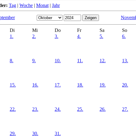
der:
Tag
|
Woche
|
Monat
|
Jahr
ptember
Novemb
Di
Mi
Do
Fr
Sa
So
1.
2.
3.
4.
5.
6.
8.
9.
10.
11.
12.
13.
15.
16.
17.
18.
19.
20.
22.
23.
24.
25.
26.
27.
29.
30.
31.