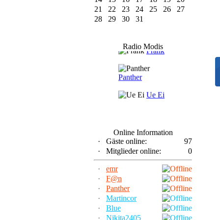
21
22
23
24
25
26
27
28
29
30
31
F@n
Radio Modis
Frank
Panther
Ue Ei
Online Information
·
Gäste online:
97
·
Mitglieder online:
0
·
emr
·
F@n
·
Panther
·
Martincor
·
Blue
·
Nikita2405