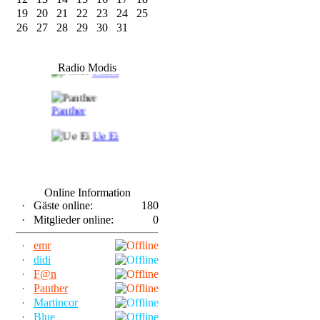
19
20
21
22
23
24
25
26
27
28
29
30
31
F@n
Radio Modis
Frank
Panther
Ue Ei
Online Information
·
Gäste online:
180
·
Mitglieder online:
0
·
emr
·
didi
·
F@n
·
Panther
·
Martincor
·
Blue