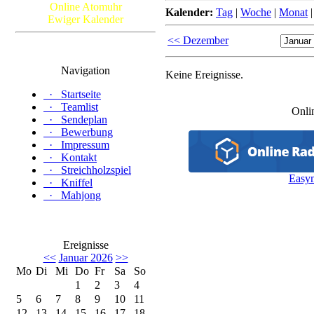
Online Atomuhr
Kalender:
Tag
|
Woche
|
Monat
Ewiger Kalender
<< Dezember
Navigation
Keine Ereignisse.
·
Startseite
·
Teamlist
Onli
·
Sendeplan
·
Bewerbung
·
Impressum
·
Kontakt
·
Streichholzspiel
Easy
·
Kniffel
·
Mahjong
Ereignisse
<<
Januar 2026
>>
Mo
Di
Mi
Do
Fr
Sa
So
1
2
3
4
5
6
7
8
9
10
11
12
13
14
15
16
17
18