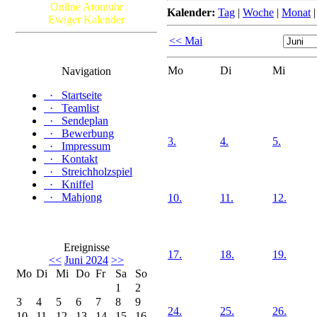
Online Atomuhr
Kalender:
Tag
|
Woche
|
Monat
Ewiger Kalender
<< Mai
Mo
Di
Mi
Navigation
·
Startseite
·
Teamlist
·
Sendeplan
·
Bewerbung
3.
4.
5.
·
Impressum
·
Kontakt
·
Streichholzspiel
·
Kniffel
·
Mahjong
10.
11.
12.
Ereignisse
17.
18.
19.
<<
Juni 2024
>>
Mo
Di
Mi
Do
Fr
Sa
So
1
2
3
4
5
6
7
8
9
24.
25.
26.
10
11
12
13
14
15
16