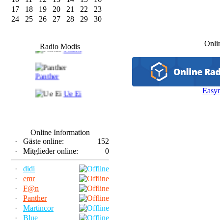
17
18
19
20
21
22
23
24
25
26
27
28
29
30
F@n
Onli
Radio Modis
Frank
Panther
Easy
Ue Ei
Online Information
·
Gäste online:
152
·
Mitglieder online:
0
·
didi
·
emr
·
F@n
·
Panther
·
Martincor
·
Blue