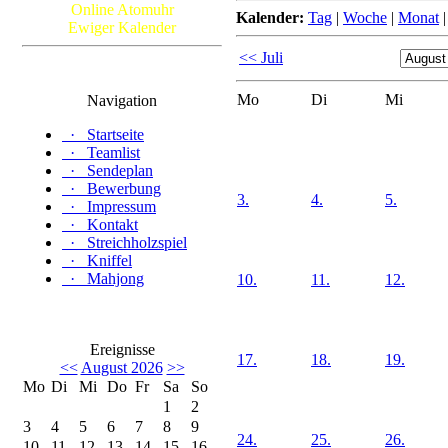
Online Atomuhr
Kalender:
Tag
|
Woche
|
Monat
Ewiger Kalender
<< Juli
Mo
Di
Mi
Navigation
·
Startseite
·
Teamlist
·
Sendeplan
·
Bewerbung
3.
4.
5.
·
Impressum
·
Kontakt
·
Streichholzspiel
·
Kniffel
·
Mahjong
10.
11.
12.
Ereignisse
17.
18.
19.
<<
August 2026
>>
Mo
Di
Mi
Do
Fr
Sa
So
1
2
3
4
5
6
7
8
9
24.
25.
26.
10
11
12
13
14
15
16