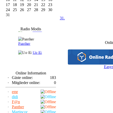
17
18
19
20
21
22
23
24
25
26
27
28
29
30
31
31.
F@n
Radio Modis
Frank
Onli
Panther
Ue Ei
Easy
Online Information
·
Gäste online:
183
·
Mitglieder online:
0
·
emr
·
didi
·
F@n
·
Panther
·
Martincor