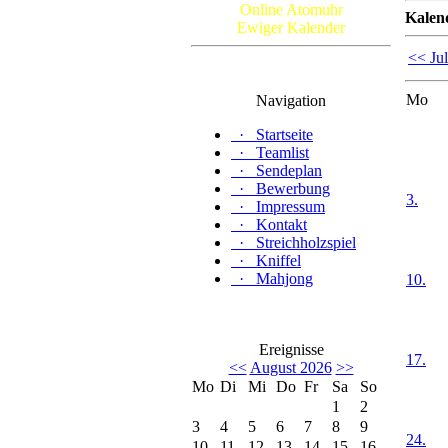
Online Atomuhr
Kalen
Ewiger Kalender
<< Jul
Mo
Navigation
·
Startseite
·
Teamlist
·
Sendeplan
·
Bewerbung
3.
·
Impressum
·
Kontakt
·
Streichholzspiel
·
Kniffel
·
Mahjong
10.
Ereignisse
17.
<<
August 2026
>>
Mo
Di
Mi
Do
Fr
Sa
So
1
2
3
4
5
6
7
8
9
24.
10
11
12
13
14
15
16