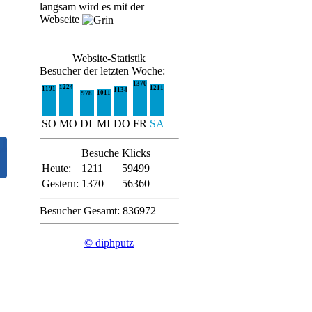
langsam wird es mit der
Webseite
Website-Statistik
Besucher der letzten Woche:
1370
1224
1211
1191
1134
1011
978
SO
MO
DI
MI
DO
FR
SA
Besuche
Klicks
Heute:
1211
59499
Gestern:
1370
56360
Besucher Gesamt: 836972
© diphputz