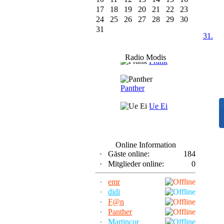
17
18
19
20
21
22
23
24
25
26
27
28
29
30
31
31.
F@n
Radio Modis
Frank
Panther
Ue Ei
Online Information
·
Gäste online:
184
·
Mitglieder online:
0
·
emr
·
didi
·
F@n
·
Panther
·
Martincor