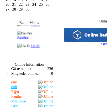
20
21
22
23
24
25
26
27
28
29
30
F@n
Onli
Radio Modis
Frank
Panther
Easy
Ue Ei
Online Information
·
Gäste online:
236
·
Mitglieder online:
0
·
emr
·
didi
·
F@n
·
Panther
·
Martincor
·
Blue