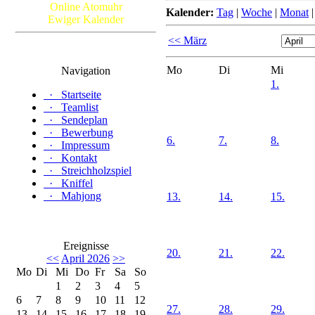
Online Atomuhr
Kalender:
Tag
|
Woche
|
Monat
Ewiger Kalender
<< März
Mo
Di
Mi
Navigation
1.
·
Startseite
·
Teamlist
·
Sendeplan
·
Bewerbung
6.
7.
8.
·
Impressum
·
Kontakt
·
Streichholzspiel
·
Kniffel
·
Mahjong
13.
14.
15.
Ereignisse
20.
21.
22.
<<
April 2026
>>
Mo
Di
Mi
Do
Fr
Sa
So
1
2
3
4
5
6
7
8
9
10
11
12
27.
28.
29.
13
14
15
16
17
18
19