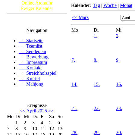
Online Atomuhr
Kalender:
Tag
|
Woche
|
Monat
Ewiger Kalender
<< März
Mo
Di
Mi
Navigation
1.
2.
·
Startseite
·
Teamlist
·
Sendeplan
·
Bewerbung
7.
8.
9.
·
Impressum
·
Kontakt
·
Streichholzspiel
·
Kniffel
·
Mahjong
14.
15.
16.
Ereignisse
21.
22.
23.
<<
April 2025
>>
Mo
Di
Mi
Do
Fr
Sa
So
1
2
3
4
5
6
7
8
9
10
11
12
13
28.
29.
30.
14
15
16
17
18
19
20