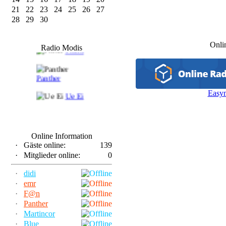
21
22
23
24
25
26
27
28
29
30
F@n
Onli
Radio Modis
Frank
Panther
Easy
Ue Ei
Online Information
·
Gäste online:
139
·
Mitglieder online:
0
·
didi
·
emr
·
F@n
·
Panther
·
Martincor
·
Blue