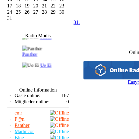
17
18
19
20
21
22
23
24
25
26
27
28
29
30
31
31.
F@n
Radio Modis
Frank
Onli
Panther
Ue Ei
Easy
Online Information
·
Gäste online:
167
·
Mitglieder online:
0
·
emr
·
F@n
·
Panther
·
Martincor
·
Blue