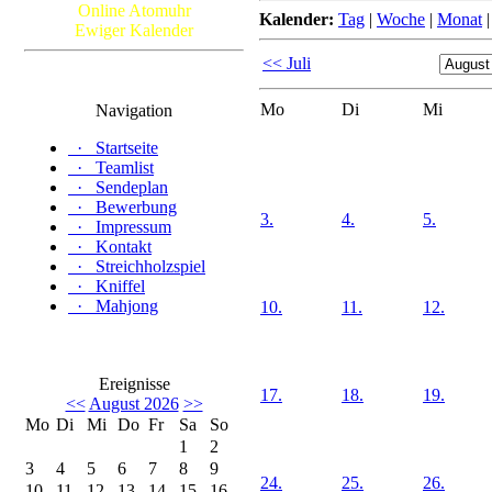
Online Atomuhr
Kalender:
Tag
|
Woche
|
Monat
Ewiger Kalender
<< Juli
Mo
Di
Mi
Navigation
·
Startseite
·
Teamlist
·
Sendeplan
·
Bewerbung
3.
4.
5.
·
Impressum
·
Kontakt
·
Streichholzspiel
·
Kniffel
·
Mahjong
10.
11.
12.
Ereignisse
17.
18.
19.
<<
August 2026
>>
Mo
Di
Mi
Do
Fr
Sa
So
1
2
3
4
5
6
7
8
9
24.
25.
26.
10
11
12
13
14
15
16