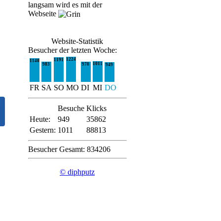
langsam wird es mit der
Webseite
Website-Statistik
Besucher der letzten Woche:
1224
1191
1140
1011
983
978
949
FR
SA
SO
MO
DI
MI
DO
Besuche
Klicks
Heute:
949
35862
Gestern:
1011
88813
Besucher Gesamt: 834206
© diphputz