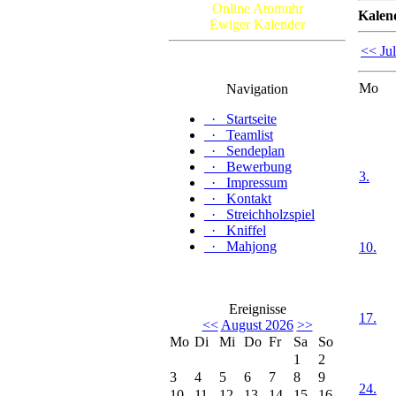
Online Atomuhr
Kalen
Ewiger Kalender
<< Jul
Mo
Navigation
·
Startseite
·
Teamlist
·
Sendeplan
·
Bewerbung
3.
·
Impressum
·
Kontakt
·
Streichholzspiel
·
Kniffel
·
Mahjong
10.
Ereignisse
17.
<<
August 2026
>>
Mo
Di
Mi
Do
Fr
Sa
So
1
2
3
4
5
6
7
8
9
24.
10
11
12
13
14
15
16