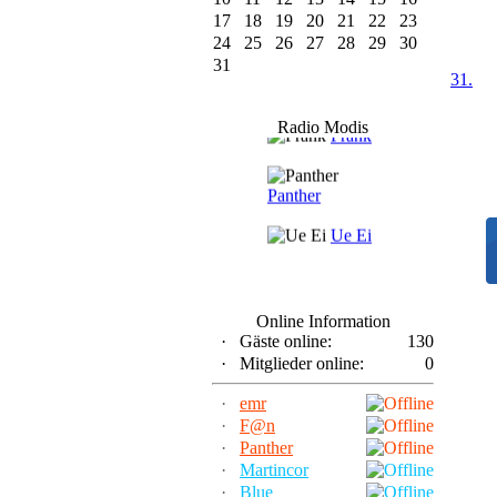
17
18
19
20
21
22
23
24
25
26
27
28
29
30
31
31.
F@n
Radio Modis
Frank
Panther
Ue Ei
Online Information
·
Gäste online:
130
·
Mitglieder online:
0
·
emr
·
F@n
·
Panther
·
Martincor
·
Blue