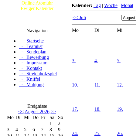
Online Atomuhr
Kalender:
Tag
|
Woche
|
Monat
Ewiger Kalender
<< Juli
Mo
Di
Mi
Navigation
·
Startseite
·
Teamlist
·
Sendeplan
·
Bewerbung
3.
4.
5.
·
Impressum
·
Kontakt
·
Streichholzspiel
·
Kniffel
·
Mahjong
10.
11.
12.
Ereignisse
17.
18.
19.
<<
August 2026
>>
Mo
Di
Mi
Do
Fr
Sa
So
1
2
3
4
5
6
7
8
9
24.
25.
26.
10
11
12
13
14
15
16