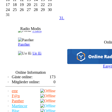
17
18
19
20
21
22
23
24
25
26
27
28
29
30
31
31.
F@n
Radio Modis
Frank
Onli
Panther
Ue Ei
Easy
Online Information
·
Gäste online:
173
·
Mitglieder online:
0
·
emr
·
F@n
·
Panther
·
Martincor
·
Blue