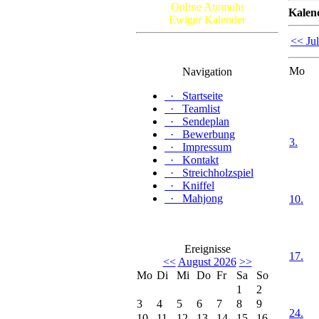
Online Atomuhr
Kalen
Ewiger Kalender
<< Jul
Mo
Navigation
·
Startseite
·
Teamlist
·
Sendeplan
·
Bewerbung
3.
·
Impressum
·
Kontakt
·
Streichholzspiel
·
Kniffel
·
Mahjong
10.
Ereignisse
17.
<<
August 2026
>>
Mo
Di
Mi
Do
Fr
Sa
So
1
2
3
4
5
6
7
8
9
24.
10
11
12
13
14
15
16