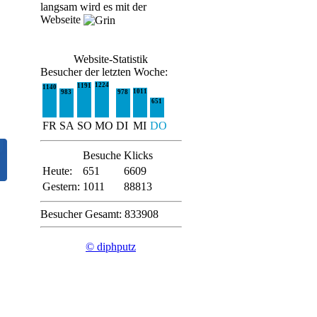
langsam wird es mit der
Webseite
Website-Statistik
Besucher der letzten Woche:
1224
1191
1140
1011
983
978
651
FR
SA
SO
MO
DI
MI
DO
Besuche
Klicks
Heute:
651
6609
Gestern:
1011
88813
Besucher Gesamt: 833908
© diphputz