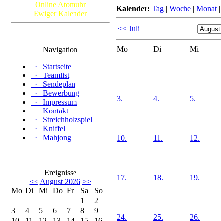
Online Atomuhr
Kalender:
Tag
|
Woche
|
Monat
Ewiger Kalender
<< Juli
Mo
Di
Mi
Navigation
·
Startseite
·
Teamlist
·
Sendeplan
·
Bewerbung
3.
4.
5.
·
Impressum
·
Kontakt
·
Streichholzspiel
·
Kniffel
·
Mahjong
10.
11.
12.
Ereignisse
17.
18.
19.
<<
August 2026
>>
Mo
Di
Mi
Do
Fr
Sa
So
1
2
3
4
5
6
7
8
9
24.
25.
26.
10
11
12
13
14
15
16