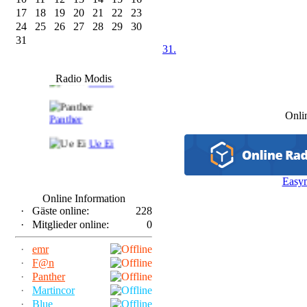
17
18
19
20
21
22
23
24
25
26
27
28
29
30
31
31.
F@n
Radio Modis
Frank
Onli
Panther
Ue Ei
Easy
Online Information
·
Gäste online:
228
·
Mitglieder online:
0
·
emr
·
F@n
·
Panther
·
Martincor
·
Blue