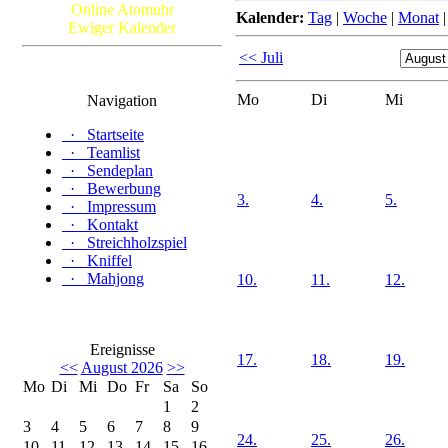
Online Atomuhr
Kalender:
Tag
|
Woche
|
Monat
Ewiger Kalender
<< Juli
Mo
Di
Mi
Navigation
·
Startseite
·
Teamlist
·
Sendeplan
·
Bewerbung
3.
4.
5.
·
Impressum
·
Kontakt
·
Streichholzspiel
·
Kniffel
·
Mahjong
10.
11.
12.
Ereignisse
17.
18.
19.
<<
August 2026
>>
Mo
Di
Mi
Do
Fr
Sa
So
1
2
3
4
5
6
7
8
9
24.
25.
26.
10
11
12
13
14
15
16