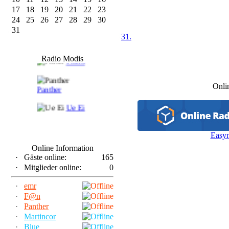
17
18
19
20
21
22
23
24
25
26
27
28
29
30
31
31.
F@n
Radio Modis
Frank
Onli
Panther
Ue Ei
Easy
Online Information
·
Gäste online:
165
·
Mitglieder online:
0
·
emr
·
F@n
·
Panther
·
Martincor
·
Blue