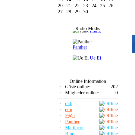
20
21
22
23
24
25
26
27
28
29
30
F@n
Radio Modis
Frank
Panther
Ue Ei
Online Information
·
Gäste online:
202
·
Mitglieder online:
0
·
didi
·
emr
·
F@n
·
Panther
·
Martincor
·
Blue