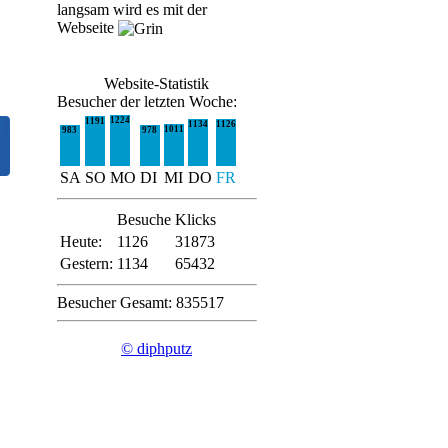
langsam wird es mit der
Webseite
Website-Statistik
Besucher der letzten Woche:
1224
1191
1134
1126
1011
983
978
SA
SO
MO
DI
MI
DO
FR
Besuche
Klicks
Heute:
1126
31873
Gestern:
1134
65432
Besucher Gesamt: 835517
© diphputz