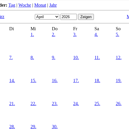
der:
Tag
|
Woche
|
Monat
|
Jahr
rz
M
Di
Mi
Do
Fr
Sa
So
1.
2.
3.
4.
5.
7.
8.
9.
10.
11.
12.
14.
15.
16.
17.
18.
19.
21.
22.
23.
24.
25.
26.
28.
29.
30.