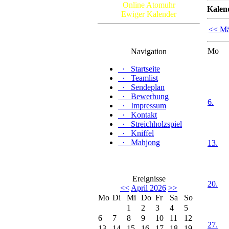
Online Atomuhr
Kalen
Ewiger Kalender
<< Mä
Mo
Navigation
·
Startseite
·
Teamlist
·
Sendeplan
·
Bewerbung
6.
·
Impressum
·
Kontakt
·
Streichholzspiel
·
Kniffel
·
Mahjong
13.
Ereignisse
20.
<<
April 2026
>>
Mo
Di
Mi
Do
Fr
Sa
So
1
2
3
4
5
6
7
8
9
10
11
12
27.
13
14
15
16
17
18
19