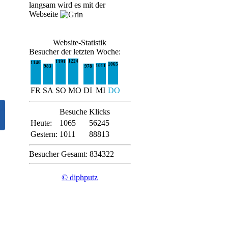
langsam wird es mit der
Webseite
Website-Statistik
Besucher der letzten Woche:
1224
1191
1140
1065
1011
983
978
FR
SA
SO
MO
DI
MI
DO
Besuche
Klicks
Heute:
1065
56245
Gestern:
1011
88813
Besucher Gesamt: 834322
© diphputz