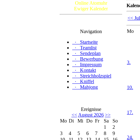
Online Atomuhr
Kalen
Ewiger Kalender
<< Jul
Mo
Navigation
·
Startseite
·
Teamlist
·
Sendeplan
·
Bewerbung
3.
·
Impressum
·
Kontakt
·
Streichholzspiel
·
Kniffel
·
Mahjong
10.
Ereignisse
17.
<<
August 2026
>>
Mo
Di
Mi
Do
Fr
Sa
So
1
2
3
4
5
6
7
8
9
24.
10
11
12
13
14
15
16