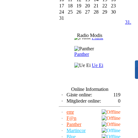
17
18
19
20
21
22
23
24
25
26
27
28
29
30
31
31.
F@n
Radio Modis
Frank
Panther
Ue Ei
Online Information
·
Gäste online:
119
·
Mitglieder online:
0
·
emr
·
F@n
·
Panther
·
Martincor
·
Blue