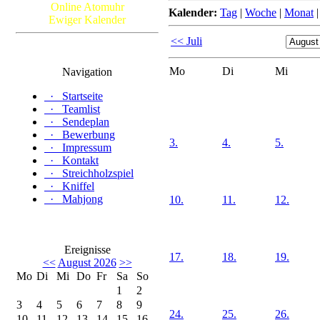
Online Atomuhr
Kalender:
Tag
|
Woche
|
Monat
Ewiger Kalender
<< Juli
Mo
Di
Mi
Navigation
·
Startseite
·
Teamlist
·
Sendeplan
·
Bewerbung
3.
4.
5.
·
Impressum
·
Kontakt
·
Streichholzspiel
·
Kniffel
·
Mahjong
10.
11.
12.
Ereignisse
17.
18.
19.
<<
August 2026
>>
Mo
Di
Mi
Do
Fr
Sa
So
1
2
3
4
5
6
7
8
9
24.
25.
26.
10
11
12
13
14
15
16