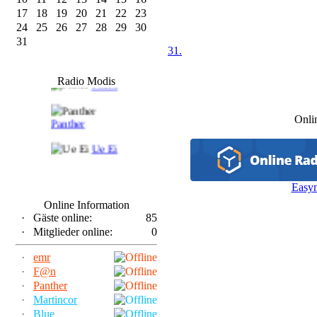
17
18
19
20
21
22
23
24
25
26
27
28
29
30
31
31.
F@n
Radio Modis
Frank
Onli
Panther
Ue Ei
Easy
Online Information
·
Gäste online:
85
·
Mitglieder online:
0
·
emr
·
F@n
·
Panther
·
Martincor
·
Blue