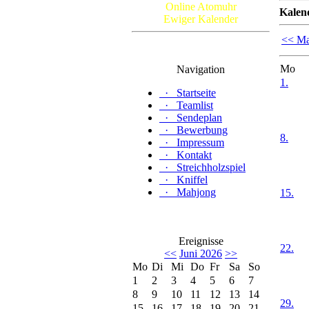
Online Atomuhr
Kalen
Ewiger Kalender
<< Ma
Mo
Navigation
1.
·
Startseite
·
Teamlist
·
Sendeplan
·
Bewerbung
8.
·
Impressum
·
Kontakt
·
Streichholzspiel
·
Kniffel
·
Mahjong
15.
Ereignisse
22.
<<
Juni 2026
>>
Mo
Di
Mi
Do
Fr
Sa
So
1
2
3
4
5
6
7
8
9
10
11
12
13
14
29.
15
16
17
18
19
20
21