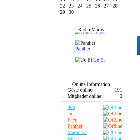
22
23
24
25
26
27
28
29
30
F@n
Radio Modis
Frank
Panther
Ue Ei
Online Information
·
Gäste online:
191
·
Mitglieder online:
0
·
didi
·
emr
·
F@n
·
Panther
·
Martincor
·
Blue