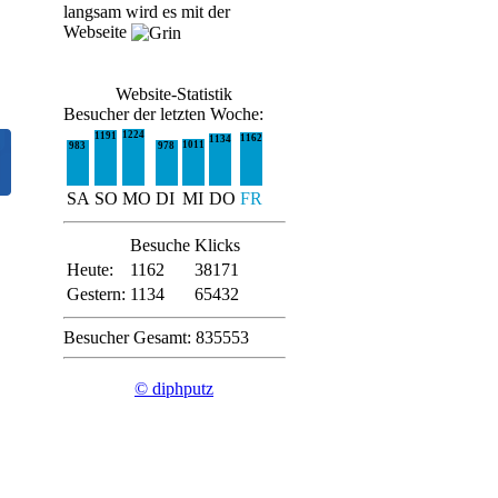
langsam wird es mit der
Webseite
Website-Statistik
Besucher der letzten Woche:
1224
1191
1162
1134
1011
983
978
SA
SO
MO
DI
MI
DO
FR
Besuche
Klicks
Heute:
1162
38171
Gestern:
1134
65432
Besucher Gesamt: 835553
© diphputz