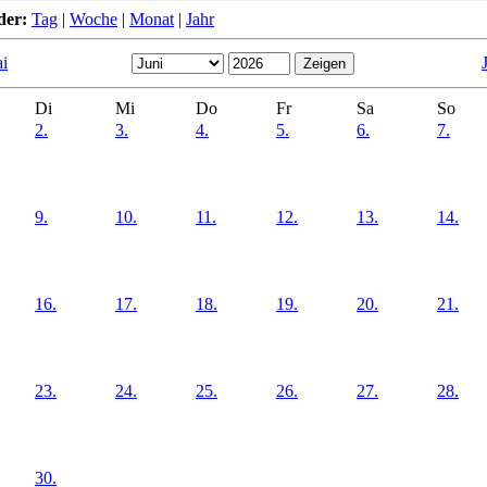
der:
Tag
|
Woche
|
Monat
|
Jahr
i
Di
Mi
Do
Fr
Sa
So
2.
3.
4.
5.
6.
7.
9.
10.
11.
12.
13.
14.
16.
17.
18.
19.
20.
21.
23.
24.
25.
26.
27.
28.
30.