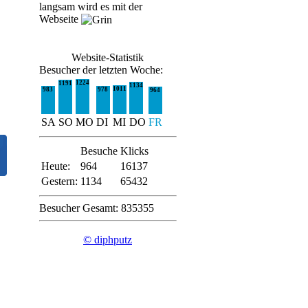
langsam wird es mit der
Webseite
Website-Statistik
Besucher der letzten Woche:
1224
1191
1134
1011
983
978
964
SA
SO
MO
DI
MI
DO
FR
Besuche
Klicks
Heute:
964
16137
Gestern:
1134
65432
Besucher Gesamt: 835355
© diphputz