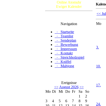
Online Atomuhr
Kalen
Ewiger Kalender
<< Jul
Mo
Navigation
·
Startseite
·
Teamlist
·
Sendeplan
·
Bewerbung
3.
·
Impressum
·
Kontakt
·
Streichholzspiel
·
Kniffel
·
Mahjong
10.
Ereignisse
17.
<<
August 2026
>>
Mo
Di
Mi
Do
Fr
Sa
So
1
2
3
4
5
6
7
8
9
24.
10
11
12
13
14
15
16