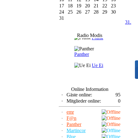
17
18
19
20
21
22
23
24
25
26
27
28
29
30
31
31.
F@n
Radio Modis
Frank
Panther
Ue Ei
Online Information
·
Gäste online:
95
·
Mitglieder online:
0
·
emr
·
F@n
·
Panther
·
Martincor
·
Blue