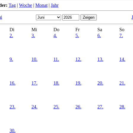
der:
Tag
|
Woche
|
Monat
|
Jahr
i
Di
Mi
Do
Fr
Sa
So
2.
3.
4.
5.
6.
7.
9.
10.
11.
12.
13.
14.
16.
17.
18.
19.
20.
21.
23.
24.
25.
26.
27.
28.
30.