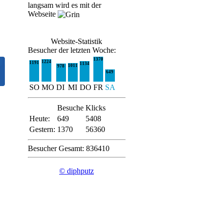
langsam wird es mit der
Webseite
Website-Statistik
Besucher der letzten Woche:
1370
1224
1191
1134
1011
978
649
SO
MO
DI
MI
DO
FR
SA
Besuche
Klicks
Heute:
649
5408
Gestern:
1370
56360
Besucher Gesamt: 836410
© diphputz