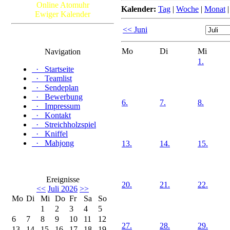
Online Atomuhr
Kalender:
Tag
|
Woche
|
Monat
Ewiger Kalender
<< Juni
Mo
Di
Mi
Navigation
1.
·
Startseite
·
Teamlist
·
Sendeplan
·
Bewerbung
6.
7.
8.
·
Impressum
·
Kontakt
·
Streichholzspiel
·
Kniffel
·
Mahjong
13.
14.
15.
Ereignisse
20.
21.
22.
<<
Juli 2026
>>
Mo
Di
Mi
Do
Fr
Sa
So
1
2
3
4
5
6
7
8
9
10
11
12
27.
28.
29.
13
14
15
16
17
18
19