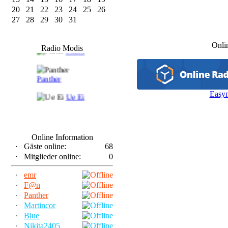
20
21
22
23
24
25
26
27
28
29
30
31
F@n
Onli
Radio Modis
Frank
Panther
Easy
Ue Ei
Online Information
·
Gäste online:
68
·
Mitglieder online:
0
·
emr
·
F@n
·
Panther
·
Martincor
·
Blue
·
Nikita2405