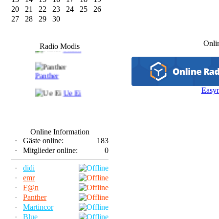
20
21
22
23
24
25
26
27
28
29
30
F@n
Onli
Radio Modis
Frank
Panther
Easy
Ue Ei
Online Information
·
Gäste online:
183
·
Mitglieder online:
0
·
didi
·
emr
·
F@n
·
Panther
·
Martincor
·
Blue