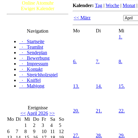
Online Atomuhr
Kalender:
Tag
|
Woche
|
Monat
Ewiger Kalender
<< März
Mo
Di
Mi
Navigation
1.
·
Startseite
·
Teamlist
·
Sendeplan
·
Bewerbung
6.
7.
8.
·
Impressum
·
Kontakt
·
Streichholzspiel
·
Kniffel
·
Mahjong
13.
14.
15.
Ereignisse
20.
21.
22.
<<
April 2026
>>
Mo
Di
Mi
Do
Fr
Sa
So
1
2
3
4
5
6
7
8
9
10
11
12
27.
28.
29.
13
14
15
16
17
18
19