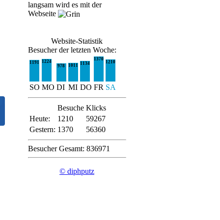
langsam wird es mit der
Webseite
Website-Statistik
Besucher der letzten Woche:
1370
1224
1210
1191
1134
1011
978
SO
MO
DI
MI
DO
FR
SA
Besuche
Klicks
Heute:
1210
59267
Gestern:
1370
56360
Besucher Gesamt: 836971
© diphputz