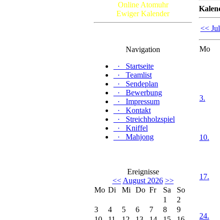
Online Atomuhr
Kalen
Ewiger Kalender
<< Jul
Mo
Navigation
·
Startseite
·
Teamlist
·
Sendeplan
·
Bewerbung
3.
·
Impressum
·
Kontakt
·
Streichholzspiel
·
Kniffel
·
Mahjong
10.
Ereignisse
17.
<<
August 2026
>>
Mo
Di
Mi
Do
Fr
Sa
So
1
2
3
4
5
6
7
8
9
24.
10
11
12
13
14
15
16