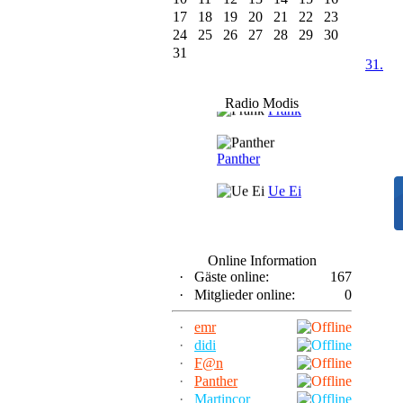
17
18
19
20
21
22
23
24
25
26
27
28
29
30
31
31.
F@n
Radio Modis
Frank
Panther
Ue Ei
Online Information
·
Gäste online:
167
·
Mitglieder online:
0
·
emr
·
didi
·
F@n
·
Panther
·
Martincor