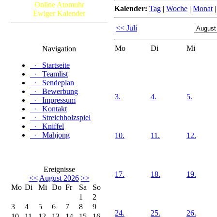
Online Atomuhr
Kalender:
Tag
|
Woche
|
Monat
Ewiger Kalender
<< Juli
Mo
Di
Mi
Navigation
·
Startseite
·
Teamlist
·
Sendeplan
·
Bewerbung
3.
4.
5.
·
Impressum
·
Kontakt
·
Streichholzspiel
·
Kniffel
·
Mahjong
10.
11.
12.
Ereignisse
17.
18.
19.
<<
August 2026
>>
Mo
Di
Mi
Do
Fr
Sa
So
1
2
3
4
5
6
7
8
9
24.
25.
26.
10
11
12
13
14
15
16