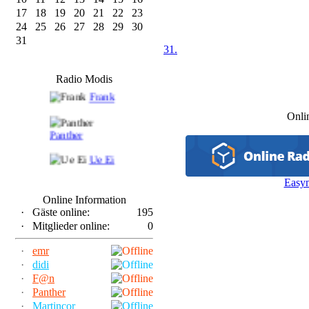
17
18
19
20
21
22
23
24
25
26
27
28
29
30
31
31.
F@n
Radio Modis
Frank
Onli
Panther
Ue Ei
Easy
Online Information
·
Gäste online:
195
·
Mitglieder online:
0
·
emr
·
didi
·
F@n
·
Panther
·
Martincor