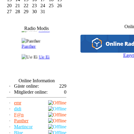
20
21
22
23
24
25
26
27
28
29
30
31
F@n
Onli
Radio Modis
Frank
Panther
Easy
Ue Ei
Online Information
·
Gäste online:
229
·
Mitglieder online:
0
·
emr
·
didi
·
F@n
·
Panther
·
Martincor
·
Blue