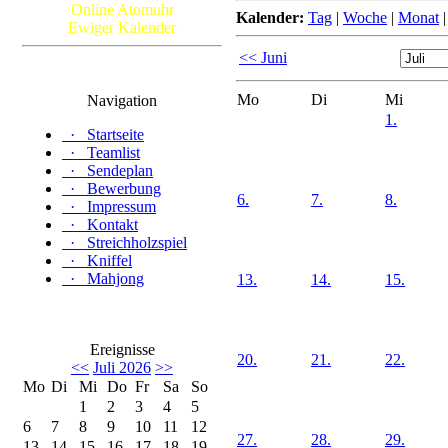
Online Atomuhr
Kalender:
Tag
|
Woche
|
Monat
Ewiger Kalender
<< Juni
Mo
Di
Mi
Navigation
1.
·
Startseite
·
Teamlist
·
Sendeplan
·
Bewerbung
6.
7.
8.
·
Impressum
·
Kontakt
·
Streichholzspiel
·
Kniffel
·
Mahjong
13.
14.
15.
Ereignisse
20.
21.
22.
<<
Juli 2026
>>
Mo
Di
Mi
Do
Fr
Sa
So
1
2
3
4
5
6
7
8
9
10
11
12
27.
28.
29.
13
14
15
16
17
18
19