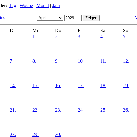
der:
Tag
|
Woche
|
Monat
|
Jahr
rz
M
Di
Mi
Do
Fr
Sa
So
1.
2.
3.
4.
5.
7.
8.
9.
10.
11.
12.
14.
15.
16.
17.
18.
19.
21.
22.
23.
24.
25.
26.
28.
29.
30.