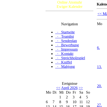
Online Atomuhr
Kalen
Ewiger Kalender
<< Mä
Mo
Navigation
·
Startseite
·
Teamlist
·
Sendeplan
·
Bewerbung
6.
·
Impressum
·
Kontakt
·
Streichholzspiel
·
Kniffel
·
Mahjong
13.
Ereignisse
20.
<<
April 2026
>>
Mo
Di
Mi
Do
Fr
Sa
So
1
2
3
4
5
6
7
8
9
10
11
12
27.
13
14
15
16
17
18
19