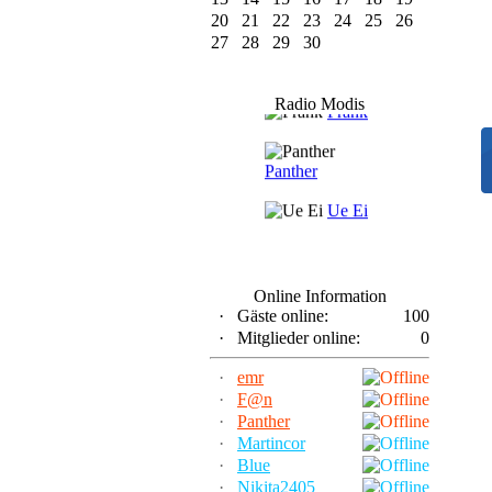
20
21
22
23
24
25
26
27
28
29
30
F@n
Radio Modis
Frank
Panther
Ue Ei
Online Information
·
Gäste online:
100
·
Mitglieder online:
0
·
emr
·
F@n
·
Panther
·
Martincor
·
Blue
·
Nikita2405