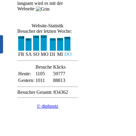
langsam wird es mit der
Webseite
Website-Statistik
Besucher der letzten Woche:
1224
1191
1140
1105
1011
983
978
FR
SA
SO
MO
DI
MI
DO
Besuche
Klicks
Heute:
1105
59777
Gestern:
1011
88813
Besucher Gesamt: 834362
© diphputz