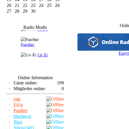
20
21
22
23
24
25
26
27
28
29
30
F@n
Onli
Radio Modis
Frank
Panther
Easy
Ue Ei
Online Information
·
Gäste online:
199
·
Mitglieder online:
0
·
emr
·
F@n
·
Panther
·
Martincor
·
Blue
·
Nikita2405