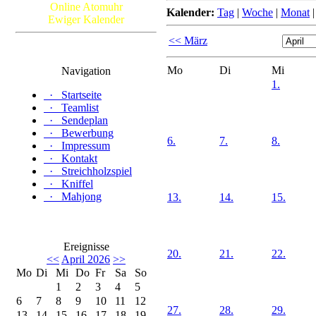
Online Atomuhr
Kalender:
Tag
|
Woche
|
Monat
Ewiger Kalender
<< März
Mo
Di
Mi
Navigation
1.
·
Startseite
·
Teamlist
·
Sendeplan
·
Bewerbung
6.
7.
8.
·
Impressum
·
Kontakt
·
Streichholzspiel
·
Kniffel
·
Mahjong
13.
14.
15.
Ereignisse
20.
21.
22.
<<
April 2026
>>
Mo
Di
Mi
Do
Fr
Sa
So
1
2
3
4
5
6
7
8
9
10
11
12
27.
28.
29.
13
14
15
16
17
18
19