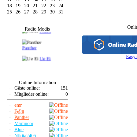
18
19
20
21
22
23
24
25
26
27
28
29
30
31
F@n
Onli
Radio Modis
Frank
Panther
Easy
Ue Ei
Online Information
·
Gäste online:
151
·
Mitglieder online:
0
·
emr
·
F@n
·
Panther
·
Martincor
·
Blue
·
Nikita2405