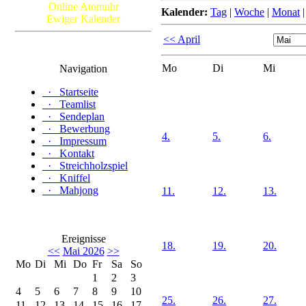
Online Atomuhr
Kalender:
Tag
|
Woche
|
Monat
Ewiger Kalender
<< April
Mo
Di
Mi
Navigation
·
Startseite
·
Teamlist
·
Sendeplan
·
Bewerbung
4.
5.
6.
·
Impressum
·
Kontakt
·
Streichholzspiel
·
Kniffel
·
Mahjong
11.
12.
13.
Ereignisse
18.
19.
20.
<<
Mai 2026
>>
Mo
Di
Mi
Do
Fr
Sa
So
1
2
3
4
5
6
7
8
9
10
25.
26.
27.
11
12
13
14
15
16
17