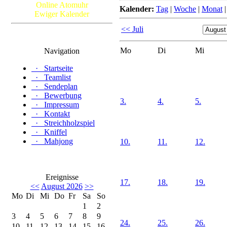
Online Atomuhr
Kalender:
Tag
|
Woche
|
Monat
Ewiger Kalender
<< Juli
Mo
Di
Mi
Navigation
·
Startseite
·
Teamlist
·
Sendeplan
·
Bewerbung
3.
4.
5.
·
Impressum
·
Kontakt
·
Streichholzspiel
·
Kniffel
·
Mahjong
10.
11.
12.
Ereignisse
17.
18.
19.
<<
August 2026
>>
Mo
Di
Mi
Do
Fr
Sa
So
1
2
3
4
5
6
7
8
9
24.
25.
26.
10
11
12
13
14
15
16