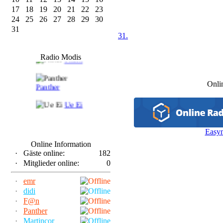
17
18
19
20
21
22
23
24
25
26
27
28
29
30
31
31.
F@n
Radio Modis
Frank
Onli
Panther
Ue Ei
Easy
Online Information
·
Gäste online:
182
·
Mitglieder online:
0
·
emr
·
didi
·
F@n
·
Panther
·
Martincor