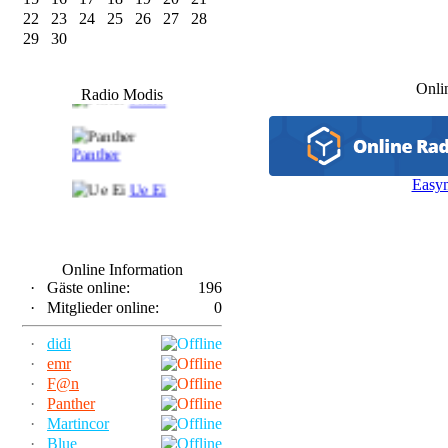
22
23
24
25
26
27
28
29
30
F@n
Onli
Radio Modis
Frank
Panther
Easy
Ue Ei
Online Information
·
Gäste online:
196
·
Mitglieder online:
0
·
didi
·
emr
·
F@n
·
Panther
·
Martincor
·
Blue