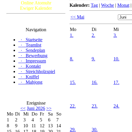
Online Atomuhr
Kalender:
Tag
|
Woche
|
Monat
Ewiger Kalender
<< Mai
Mo
Di
Mi
Navigation
1.
2.
3.
·
Startseite
·
Teamlist
·
Sendeplan
·
Bewerbung
8.
9.
10.
·
Impressum
·
Kontakt
·
Streichholzspiel
·
Kniffel
·
Mahjong
15.
16.
17.
Ereignisse
22.
23.
24.
<<
Juni 2026
>>
Mo
Di
Mi
Do
Fr
Sa
So
1
2
3
4
5
6
7
8
9
10
11
12
13
14
29.
30.
15
16
17
18
19
20
21