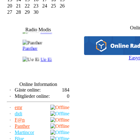
20
21
22
23
24
25
26
27
28
29
30
F@n
Onli
Radio Modis
Frank
Panther
Easy
Ue Ei
Online Information
·
Gäste online:
184
·
Mitglieder online:
0
·
emr
·
didi
·
F@n
·
Panther
·
Martincor
·
Blue