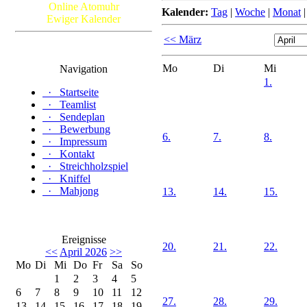
Online Atomuhr
Kalender:
Tag
|
Woche
|
Monat
Ewiger Kalender
<< März
Mo
Di
Mi
Navigation
1.
·
Startseite
·
Teamlist
·
Sendeplan
·
Bewerbung
6.
7.
8.
·
Impressum
·
Kontakt
·
Streichholzspiel
·
Kniffel
·
Mahjong
13.
14.
15.
Ereignisse
20.
21.
22.
<<
April 2026
>>
Mo
Di
Mi
Do
Fr
Sa
So
1
2
3
4
5
6
7
8
9
10
11
12
27.
28.
29.
13
14
15
16
17
18
19