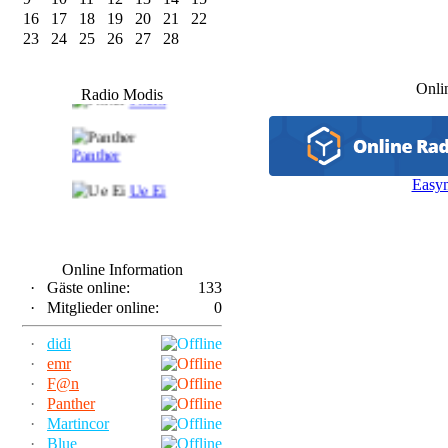
16
17
18
19
20
21
22
23
24
25
26
27
28
F@n
Onli
Radio Modis
Frank
Panther
Easy
Ue Ei
Online Information
·
Gäste online:
133
·
Mitglieder online:
0
·
didi
·
emr
·
F@n
·
Panther
·
Martincor
·
Blue