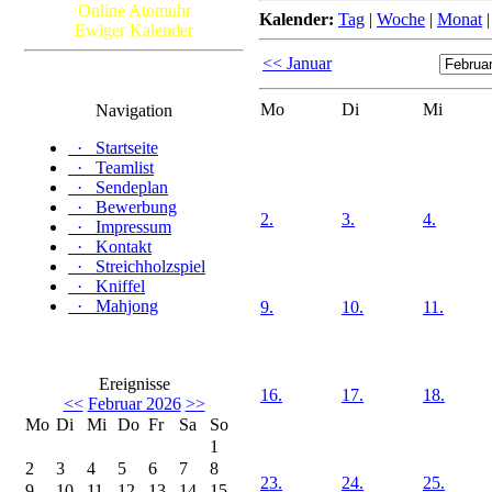
Online Atomuhr
Kalender:
Tag
|
Woche
|
Monat
Ewiger Kalender
<< Januar
Mo
Di
Mi
Navigation
·
Startseite
·
Teamlist
·
Sendeplan
·
Bewerbung
2.
3.
4.
·
Impressum
·
Kontakt
·
Streichholzspiel
·
Kniffel
·
Mahjong
9.
10.
11.
Ereignisse
16.
17.
18.
<<
Februar 2026
>>
Mo
Di
Mi
Do
Fr
Sa
So
1
2
3
4
5
6
7
8
23.
24.
25.
9
10
11
12
13
14
15