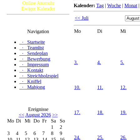
Online Atomuhr
Kalender:
Tag
|
Woche
|
Monat
Ewiger Kalender
<< Juli
Mo
Di
Mi
Navigation
·
Startseite
·
Teamlist
·
Sendeplan
·
Bewerbung
3.
4.
5.
·
Impressum
·
Kontakt
·
Streichholzspiel
·
Kniffel
·
Mahjong
10.
11.
12.
Ereignisse
17.
18.
19.
<<
August 2026
>>
Mo
Di
Mi
Do
Fr
Sa
So
1
2
3
4
5
6
7
8
9
24.
25.
26.
10
11
12
13
14
15
16