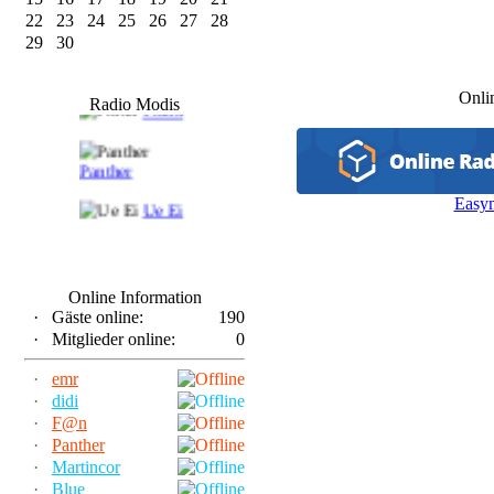
22
23
24
25
26
27
28
29
30
F@n
Onli
Radio Modis
Frank
Panther
Easy
Ue Ei
Online Information
·
Gäste online:
190
·
Mitglieder online:
0
·
emr
·
didi
·
F@n
·
Panther
·
Martincor
·
Blue