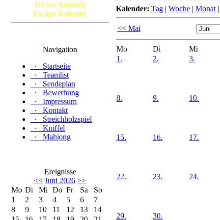
Online Atomuhr
Kalender:
Tag
|
Woche
|
Monat
Ewiger Kalender
<< Mai
Mo
Di
Mi
Navigation
1.
2.
3.
·
Startseite
·
Teamlist
·
Sendeplan
·
Bewerbung
8.
9.
10.
·
Impressum
·
Kontakt
·
Streichholzspiel
·
Kniffel
·
Mahjong
15.
16.
17.
Ereignisse
22.
23.
24.
<<
Juni 2026
>>
Mo
Di
Mi
Do
Fr
Sa
So
1
2
3
4
5
6
7
8
9
10
11
12
13
14
29.
30.
15
16
17
18
19
20
21