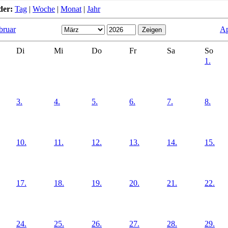
der:
Tag
|
Woche
|
Monat
|
Jahr
bruar
Ap
Di
Mi
Do
Fr
Sa
So
1.
3.
4.
5.
6.
7.
8.
10.
11.
12.
13.
14.
15.
17.
18.
19.
20.
21.
22.
24.
25.
26.
27.
28.
29.