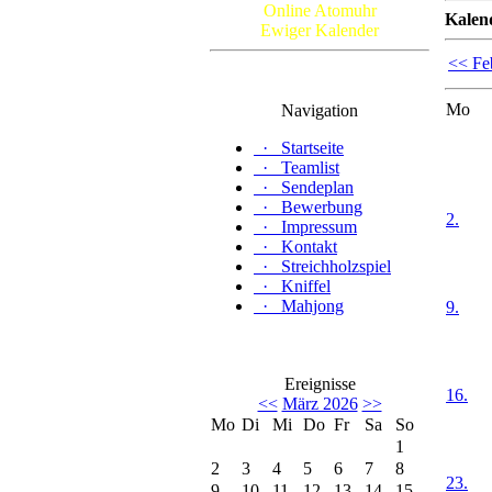
Online Atomuhr
Kalen
Ewiger Kalender
<< Fe
Mo
Navigation
·
Startseite
·
Teamlist
·
Sendeplan
·
Bewerbung
2.
·
Impressum
·
Kontakt
·
Streichholzspiel
·
Kniffel
·
Mahjong
9.
Ereignisse
16.
<<
März 2026
>>
Mo
Di
Mi
Do
Fr
Sa
So
1
2
3
4
5
6
7
8
23.
9
10
11
12
13
14
15