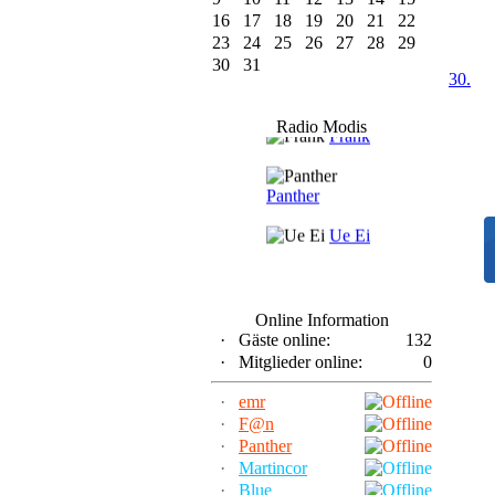
16
17
18
19
20
21
22
23
24
25
26
27
28
29
30
31
30.
F@n
Radio Modis
Frank
Panther
Ue Ei
Online Information
·
Gäste online:
132
·
Mitglieder online:
0
·
emr
·
F@n
·
Panther
·
Martincor
·
Blue