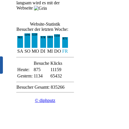
langsam wird es mit der
Webseite
Website-Statistik
Besucher der letzten Woche:
1224
1191
1134
1011
983
978
875
SA
SO
MO
DI
MI
DO
FR
Besuche
Klicks
Heute:
875
11159
Gestern:
1134
65432
Besucher Gesamt: 835266
© diphputz