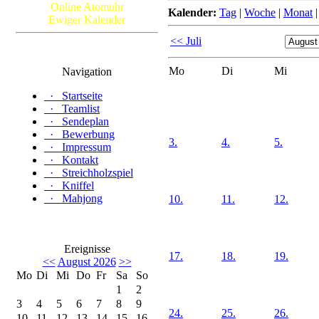
Online Atomuhr
Kalender:
Tag
|
Woche
|
Monat
Ewiger Kalender
<< Juli
Mo
Di
Mi
Navigation
·
Startseite
·
Teamlist
·
Sendeplan
·
Bewerbung
3.
4.
5.
·
Impressum
·
Kontakt
·
Streichholzspiel
·
Kniffel
·
Mahjong
10.
11.
12.
Ereignisse
17.
18.
19.
<<
August 2026
>>
Mo
Di
Mi
Do
Fr
Sa
So
1
2
3
4
5
6
7
8
9
24.
25.
26.
10
11
12
13
14
15
16