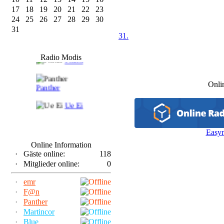
17
18
19
20
21
22
23
24
25
26
27
28
29
30
31
31.
F@n
Radio Modis
Frank
Onli
Panther
Ue Ei
Easy
Online Information
·
Gäste online:
118
·
Mitglieder online:
0
·
emr
·
F@n
·
Panther
·
Martincor
·
Blue