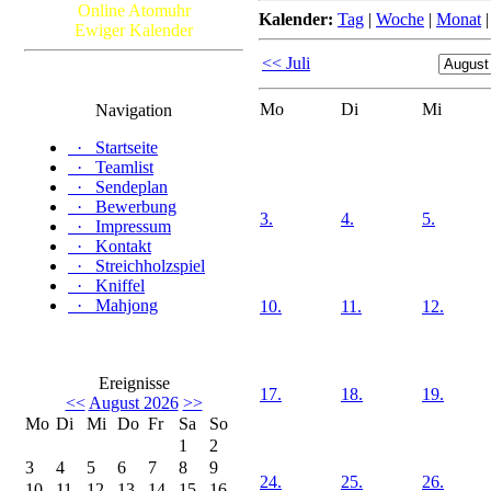
Online Atomuhr
Kalender:
Tag
|
Woche
|
Monat
Ewiger Kalender
<< Juli
Mo
Di
Mi
Navigation
·
Startseite
·
Teamlist
·
Sendeplan
·
Bewerbung
3.
4.
5.
·
Impressum
·
Kontakt
·
Streichholzspiel
·
Kniffel
·
Mahjong
10.
11.
12.
Ereignisse
17.
18.
19.
<<
August 2026
>>
Mo
Di
Mi
Do
Fr
Sa
So
1
2
3
4
5
6
7
8
9
24.
25.
26.
10
11
12
13
14
15
16