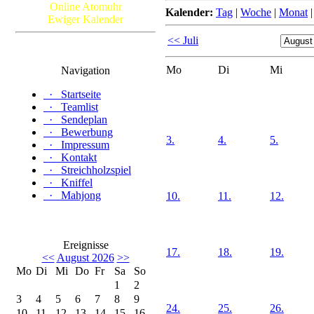
Online Atomuhr
Kalender:
Tag
|
Woche
|
Monat
Ewiger Kalender
<< Juli
Mo
Di
Mi
Navigation
·
Startseite
·
Teamlist
·
Sendeplan
·
Bewerbung
3.
4.
5.
·
Impressum
·
Kontakt
·
Streichholzspiel
·
Kniffel
·
Mahjong
10.
11.
12.
Ereignisse
17.
18.
19.
<<
August 2026
>>
Mo
Di
Mi
Do
Fr
Sa
So
1
2
3
4
5
6
7
8
9
24.
25.
26.
10
11
12
13
14
15
16