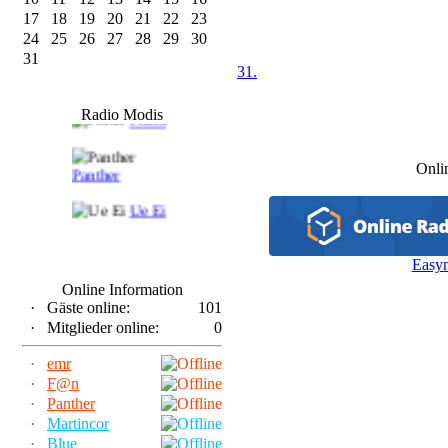
17
18
19
20
21
22
23
24
25
26
27
28
29
30
31
31.
F@n
Radio Modis
Frank
Onli
Panther
Ue Ei
Easy
Online Information
·
Gäste online:
101
·
Mitglieder online:
0
·
emr
·
F@n
·
Panther
·
Martincor
·
Blue