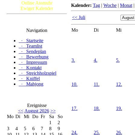
Online Atomuhr
Kalender:
Tag
|
Woche
|
Monat
Ewiger Kalender
<< Juli
Mo
Di
Mi
Navigation
·
Startseite
·
Teamlist
·
Sendeplan
·
Bewerbung
3.
4.
5.
·
Impressum
·
Kontakt
·
Streichholzspiel
·
Kniffel
·
Mahjong
10.
11.
12.
Ereignisse
17.
18.
19.
<<
August 2026
>>
Mo
Di
Mi
Do
Fr
Sa
So
1
2
3
4
5
6
7
8
9
24.
25.
26.
10
11
12
13
14
15
16