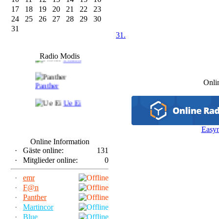
17
18
19
20
21
22
23
24
25
26
27
28
29
30
31
31.
F@n
Radio Modis
Frank
Onli
Panther
Ue Ei
Easy
Online Information
·
Gäste online:
131
·
Mitglieder online:
0
·
emr
·
F@n
·
Panther
·
Martincor
·
Blue