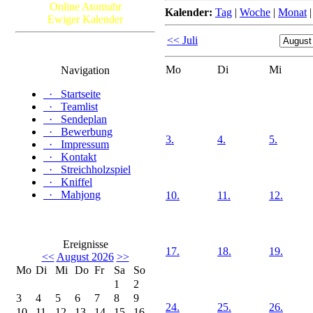
Online Atomuhr
Kalender:
Tag
|
Woche
|
Monat
Ewiger Kalender
<< Juli
Mo
Di
Mi
Navigation
·
Startseite
·
Teamlist
·
Sendeplan
·
Bewerbung
3.
4.
5.
·
Impressum
·
Kontakt
·
Streichholzspiel
·
Kniffel
·
Mahjong
10.
11.
12.
Ereignisse
17.
18.
19.
<<
August 2026
>>
Mo
Di
Mi
Do
Fr
Sa
So
1
2
3
4
5
6
7
8
9
24.
25.
26.
10
11
12
13
14
15
16