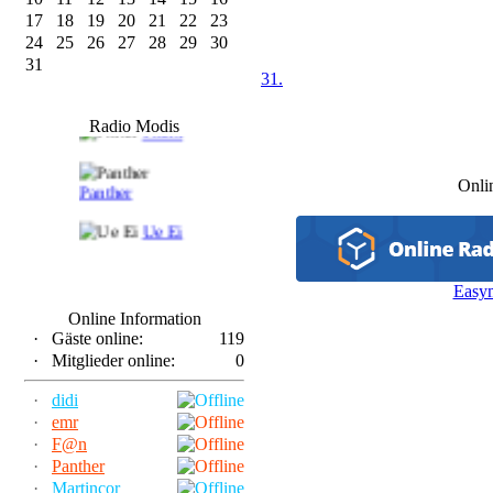
17
18
19
20
21
22
23
24
25
26
27
28
29
30
31
31.
F@n
Radio Modis
Frank
Onli
Panther
Ue Ei
Easy
Online Information
·
Gäste online:
119
·
Mitglieder online:
0
·
didi
·
emr
·
F@n
·
Panther
·
Martincor