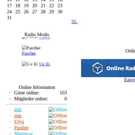
17
18
19
20
21
22
23
24
25
26
27
28
29
30
31
31.
F@n
Radio Modis
Frank
Onli
Panther
Ue Ei
Easy
Online Information
·
Gäste online:
103
·
Mitglieder online:
0
·
didi
·
emr
·
F@n
·
Panther
·
Martincor