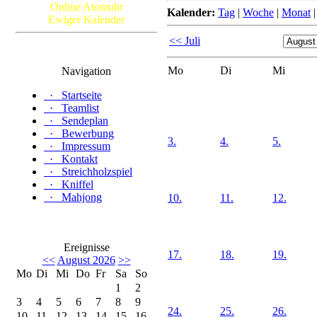
Online Atomuhr
Kalender:
Tag
|
Woche
|
Monat
Ewiger Kalender
<< Juli
Mo
Di
Mi
Navigation
·
Startseite
·
Teamlist
·
Sendeplan
·
Bewerbung
3.
4.
5.
·
Impressum
·
Kontakt
·
Streichholzspiel
·
Kniffel
·
Mahjong
10.
11.
12.
Ereignisse
17.
18.
19.
<<
August 2026
>>
Mo
Di
Mi
Do
Fr
Sa
So
1
2
3
4
5
6
7
8
9
24.
25.
26.
10
11
12
13
14
15
16