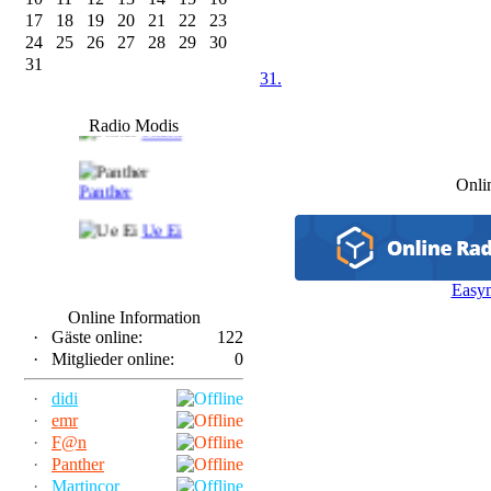
17
18
19
20
21
22
23
24
25
26
27
28
29
30
31
31.
F@n
Radio Modis
Frank
Onli
Panther
Ue Ei
Easy
Online Information
·
Gäste online:
122
·
Mitglieder online:
0
·
didi
·
emr
·
F@n
·
Panther
·
Martincor