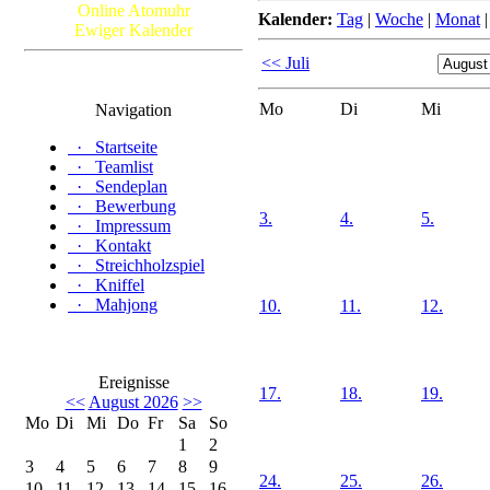
Online Atomuhr
Kalender:
Tag
|
Woche
|
Monat
Ewiger Kalender
<< Juli
Mo
Di
Mi
Navigation
·
Startseite
·
Teamlist
·
Sendeplan
·
Bewerbung
3.
4.
5.
·
Impressum
·
Kontakt
·
Streichholzspiel
·
Kniffel
·
Mahjong
10.
11.
12.
Ereignisse
17.
18.
19.
<<
August 2026
>>
Mo
Di
Mi
Do
Fr
Sa
So
1
2
3
4
5
6
7
8
9
24.
25.
26.
10
11
12
13
14
15
16