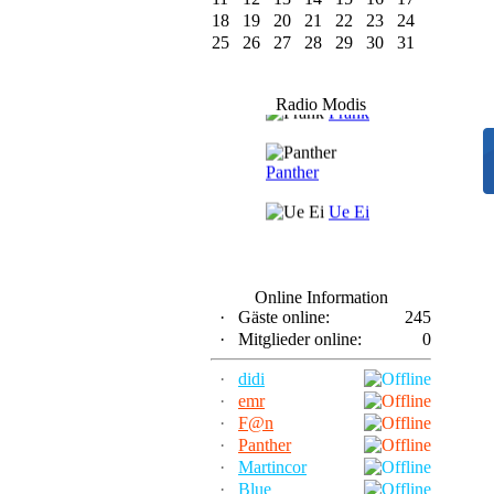
18
19
20
21
22
23
24
25
26
27
28
29
30
31
F@n
Radio Modis
Frank
Panther
Ue Ei
Online Information
·
Gäste online:
245
·
Mitglieder online:
0
·
didi
·
emr
·
F@n
·
Panther
·
Martincor
·
Blue