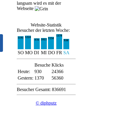
langsam wird es mit der
Webseite
Website-Statistik
Besucher der letzten Woche:
1370
1224
1191
1134
1011
978
930
SO
MO
DI
MI
DO
FR
SA
Besuche
Klicks
Heute:
930
24366
Gestern:
1370
56360
Besucher Gesamt: 836691
© diphputz