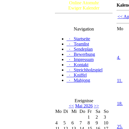
Online Atomuhr
Kalen
Ewiger Kalender
<< Ap
Mo
Navigation
·
Startseite
·
Teamlist
·
Sendeplan
·
Bewerbung
4.
·
Impressum
·
Kontakt
·
Streichholzspiel
·
Kniffel
·
Mahjong
11.
Ereignisse
18.
<<
Mai 2026
>>
Mo
Di
Mi
Do
Fr
Sa
So
1
2
3
4
5
6
7
8
9
10
25.
11
12
13
14
15
16
17