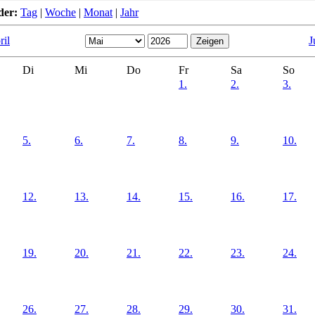
der:
Tag
|
Woche
|
Monat
|
Jahr
ril
J
Di
Mi
Do
Fr
Sa
So
1.
2.
3.
5.
6.
7.
8.
9.
10.
12.
13.
14.
15.
16.
17.
19.
20.
21.
22.
23.
24.
26.
27.
28.
29.
30.
31.