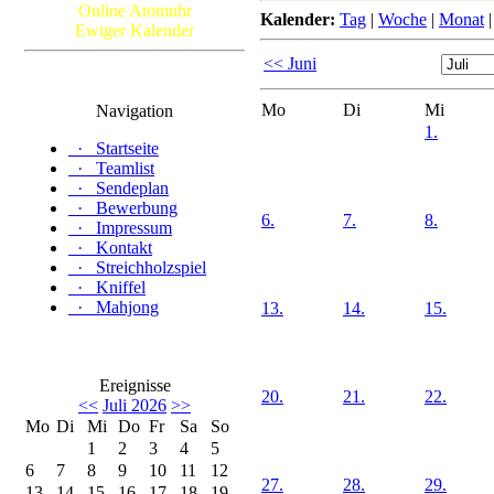
Online Atomuhr
Kalender:
Tag
|
Woche
|
Monat
Ewiger Kalender
<< Juni
Mo
Di
Mi
Navigation
1.
·
Startseite
·
Teamlist
·
Sendeplan
·
Bewerbung
6.
7.
8.
·
Impressum
·
Kontakt
·
Streichholzspiel
·
Kniffel
·
Mahjong
13.
14.
15.
Ereignisse
20.
21.
22.
<<
Juli 2026
>>
Mo
Di
Mi
Do
Fr
Sa
So
1
2
3
4
5
6
7
8
9
10
11
12
27.
28.
29.
13
14
15
16
17
18
19