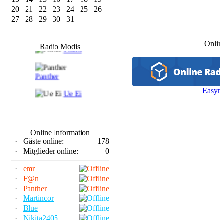
20
21
22
23
24
25
26
27
28
29
30
31
F@n
Onli
Radio Modis
Frank
Panther
Easy
Ue Ei
Online Information
·
Gäste online:
178
·
Mitglieder online:
0
·
emr
·
F@n
·
Panther
·
Martincor
·
Blue
·
Nikita2405