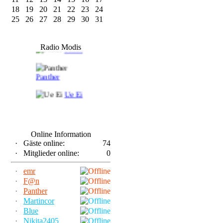
18
19
20
21
22
23
24
25
26
27
28
29
30
31
F@n
Radio Modis
Frank
Panther
Ue Ei
Online Information
·
Gäste online:
74
·
Mitglieder online:
0
·
emr
·
F@n
·
Panther
·
Martincor
·
Blue
·
Nikita2405