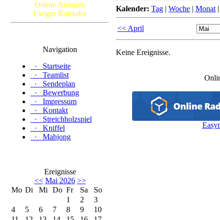
Online Atomuhr
Kalender:
Tag
|
Woche
|
Monat
Ewiger Kalender
<< April
Navigation
Keine Ereignisse.
·
Startseite
·
Teamlist
Onli
·
Sendeplan
·
Bewerbung
·
Impressum
·
Kontakt
·
Streichholzspiel
Easy
·
Kniffel
·
Mahjong
Ereignisse
<<
Mai 2026
>>
Mo
Di
Mi
Do
Fr
Sa
So
1
2
3
4
5
6
7
8
9
10
11
12
13
14
15
16
17