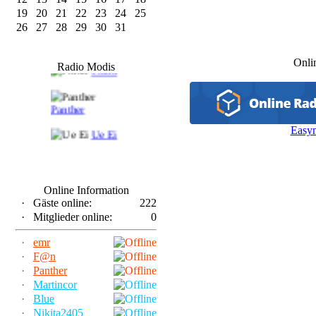
19
20
21
22
23
24
25
26
27
28
29
30
31
F@n
Onli
Radio Modis
Frank
Panther
Easy
Ue Ei
Online Information
·
Gäste online:
222
·
Mitglieder online:
0
·
emr
·
F@n
·
Panther
·
Martincor
·
Blue
·
Nikita2405