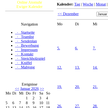
Online Atomuhr
Kalender:
Tag
|
Woche
|
Monat
Ewiger Kalender
<< Dezember
Mo
Di
Mi
Navigation
·
Startseite
·
Teamlist
·
Sendeplan
·
Bewerbung
5.
6.
7.
·
Impressum
·
Kontakt
·
Streichholzspiel
·
Kniffel
·
Mahjong
12.
13.
14.
Ereignisse
19.
20.
21.
<<
Januar 2026
>>
Mo
Di
Mi
Do
Fr
Sa
So
1
2
3
4
5
6
7
8
9
10
11
26.
27.
28.
12
13
14
15
16
17
18